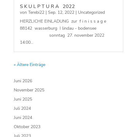
S K U L P T U R A 2022
von
Terebi22
|
Sep. 12, 2022
|
Uncategorized
HERZLICHE EINLADUNG zur f i n i s s a g e
88142 wasserburg I lindau - bodensee
sonntag 27. november 2022
14:00...
« Ältere Einträge
Juni 2026
November 2025
Juni 2025
Juli 2024
Juni 2024
Oktober 2023
Juli 2023