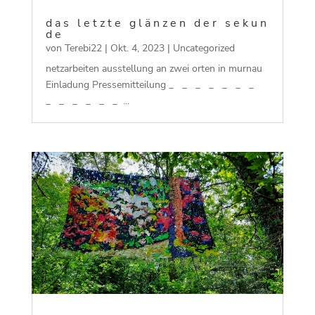
d a s l e t z t e g l ä n z e n d e r s e k u n
d e
von
Terebi22
|
Okt. 4, 2023
|
Uncategorized
netzarbeiten ausstellung an zwei orten in murnau
Einladung Pressemitteilung _ _ _ _ _ _ _
_ _ _ _ _ _ ...