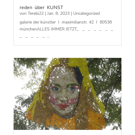
reden über KUNST
von
Terebi22
|
Jan. 8, 2023
|
Uncategorized
galerie der künstler I maximilianstr. 42 I 80538
münchenALLES IMMER JETZT_ _ _ _ _ _ _
_ _ _ _ _ ...