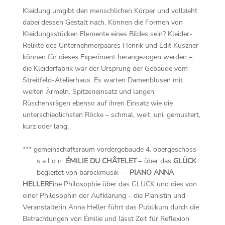
Kleidung umgibt den menschlichen Körper und vollzieht
dabei dessen Gestalt nach. Können die Formen von
Kleidungsstücken Elemente eines Bildes sein? Kleider-
Relikte des Unternehmerpaares Henrik und Edit Kuszner
können für dieses Experiment herangezogen werden –
die Kleiderfabrik war der Ursprung der Gebäude vom
Streitfeld-Atelierhaus. Es warten Damenblusen mit
weiten Ärmeln, Spitzeneinsatz und langen
Rüschenkrägen ebenso auf ihren Einsatz wie die
unterschiedlichsten Röcke – schmal, weit, uni, gemustert,
kurz oder lang.
*** gemeinschaftsraum vordergebäude 4. obergeschoss
s a l o n
ÉMILIE DU CHÂTELET
– über das
GLÜCK
begleitet von barockmusik —
PIANO ANNA
HELLER
Eine Philosophie über das GLÜCK und dies von
einer Philosophin der Aufklärung – die Pianistin und
Veranstalterin Anna Heller führt das Publikum durch die
Betrachtungen von Émilie und lässt Zeit für Reflexion