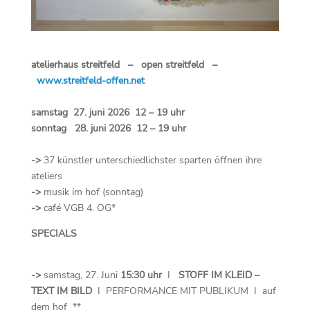
atelierhaus streitfeld – open streitfeld –
www.streitfeld-offen.net
samstag 27. juni 2026 12 – 19 uhr
sonntag 28. juni 2026 12 – 19 uhr
->
37 künstler unterschiedlichster sparten öffnen ihre
ateliers
->
musik im hof (sonntag)
->
café VGB 4. OG*
SPECIALS
->
samstag, 27. Juni
15:30 uhr
I
STOFF IM KLEID –
TEXT IM BILD
I PERFORMANCE MIT PUBLIKUM I auf
dem hof **