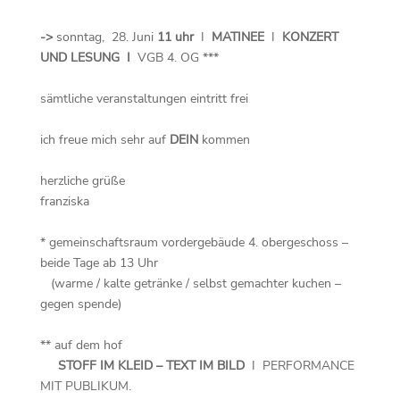
->
sonntag, 28. Juni
11 uhr
I
MATINEE
I
KONZERT
UND LESUNG I
VGB 4. OG ***
sämtliche veranstaltungen eintritt frei
ich freue mich sehr auf
DEIN
kommen
herzliche grüße
franziska
* gemeinschaftsraum vordergebäude 4. obergeschoss –
beide Tage ab 13 Uhr
(warme / kalte getränke / selbst gemachter kuchen –
gegen spende)
** auf dem hof
STOFF IM KLEID – TEXT IM BILD
I PERFORMANCE
MIT PUBLIKUM.