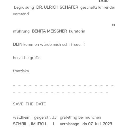
19:30
begrüßung
DR. ULRICH SCHÄFER
geschäftsführender
vorstand
ei
nführung
BENITA MEISSNER
kuratorin
DEIN
kommen würde mich sehr freuen !
herzliche grüße
franziska
_ _ _ _ _ _ _ _ _ _ _ _ _ _ _ _ _ _ _
_ _ _ _ _ _ _ _ _ _ _ _ _ _ _ _ _ _
SAVE THE DATE
waldheim geigerstr. 33 gräfelfing bei münchen
SCHRILL IM IDYLL I vernissage do 07. Juli 2023