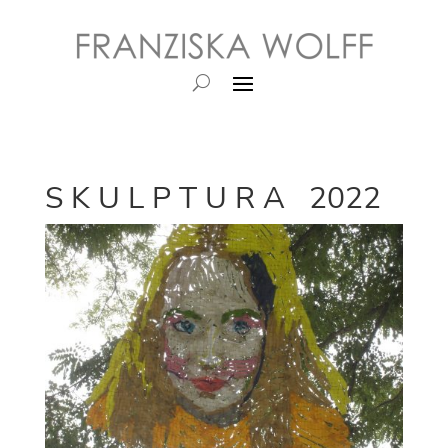
S K U L P T U R A 2022