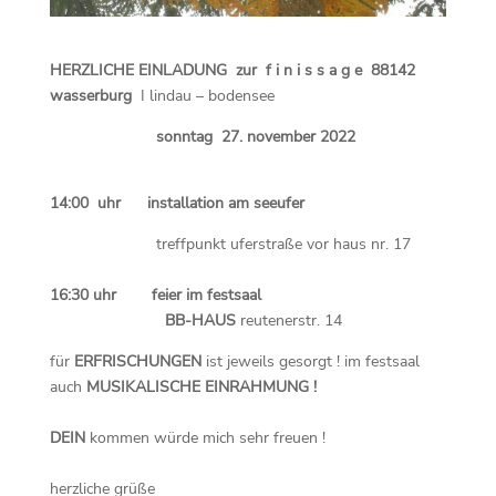
HERZLICHE EINLADUNG zur f i n i s s a g e 88142
wasserburg
I lindau – bodensee
sonntag 27. november 2022
14:00 uhr installation am seeufer
treffpunkt uferstraße vor haus nr. 17
16:30 uhr feier im festsaal
BB-HAUS
reutenerstr. 14
für
ERFRISCHUNGEN
ist jeweils gesorgt ! im festsaal
auch
MUSIKALISCHE EINRAHMUNG !
DEIN
kommen würde mich sehr freuen !
herzliche grüße