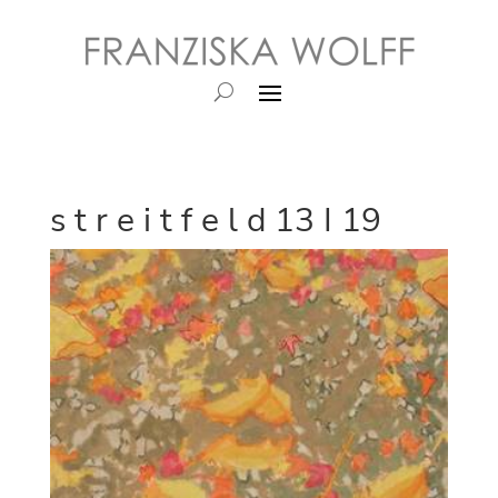
s t r e i t f e l d 13 I 19